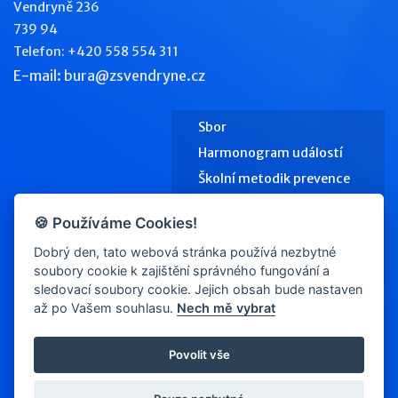
Vendryně 236
739 94
Telefon: +420 558 554 311
E-mail: bura@zsvendryne.cz
Sbor
Harmonogram událostí
Školní metodik prevence
Výchovný poradce
🍪 Používáme Cookies!
Školní jídelna
Dobrý den, tato webová stránka používá nezbytné
Kontakty
soubory cookie k zajištění správného fungování a
sledovací soubory cookie. Jejich obsah bude nastaven
až po Vašem souhlasu.
Nech mě vybrat
© 2026
zsvendryne.cz/
Povolit vše
Nastavení cookies