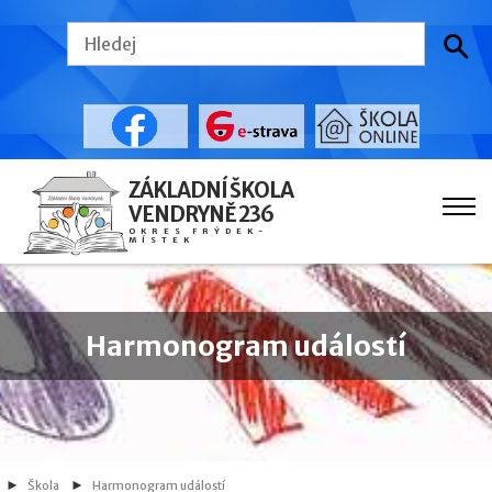
ZÁKLADNÍ ŠKOLA
VENDRYNĚ 236
OKRES FRÝDEK-
MÍSTEK
Harmonogram událostí
Škola
Harmonogram událostí