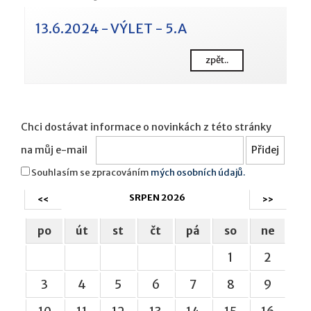
13.6.2024 - VÝLET - 5.A
zpět..
Chci dostávat informace o novinkách z této stránky
na můj e-mail
Souhlasím se zpracováním
mých osobních údajů.
SRPEN 2026
<<
>>
po
út
st
čt
pá
so
ne
1
2
3
4
5
6
7
8
9