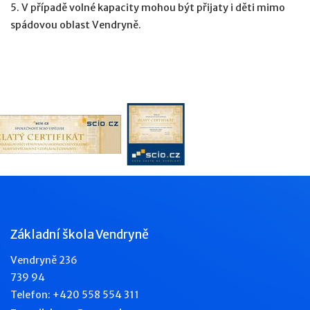
5. V případě volné kapacity mohou být přijaty i děti mimo
spádovou oblast Vendryně.
Základní škola Vendryně
Vendryně 236
739 94
Telefon: +420 558 554 311