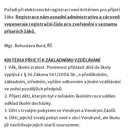
Pořadí při elektronické registraci není kritériem pro přijetí
žáka.
Registrace nám usnadní administrativu a zároveň
vygeneruje registrační číslo pro zveřejnění v seznamu
přijatých žáků.
Mgr. Bohuslava Burá, ŘŠ
KRITÉRIA PŘIJETÍ K ZÁKLADNÍMU VZDĚLÁVÁNÍ
1. Věk, školní zralost. Povinnost přihlásit dítě do školy
vyplývá z § 36 Zákona 561/2004 Sb., o předškolním,
základním, středním, vyšším odborném a jiném vzdělávání
ve znění pozdějších předpisů.
2. Přijetí dětí, kterým byl v loňském školním roce udělen
odklad školní docházky.
3. Děti s trvalým pobytem ve Vendryni a Vendryni Záolší.
4. Děti, jejichž trvalý pobyt není v obci Vendryně, ale školu
již navštěvuje jejich starší sourozenec.