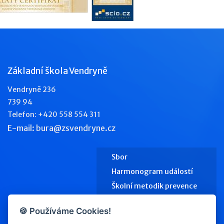
Základní škola Vendryně
Vendryně 236
739 94
Telefon: +420 558 554 311
E-mail: bura@zsvendryne.cz
Sbor
Harmonogram událostí
Školní metodik prevence
Výchovný poradce
🍪 Používáme Cookies!
Školní jídelna