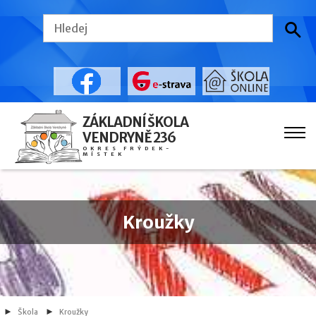
ZÁKLADNÍ ŠKOLA
VENDRYNĚ 236
OKRES FRÝDEK-
MÍSTEK
Kroužky
Škola
Kroužky