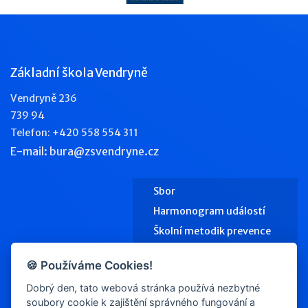
Základní škola Vendryně
Vendryně 236
739 94
Telefon: +420 558 554 311
E-mail: bura@zsvendryne.cz
Sbor
Harmonogram událostí
Školní metodik prevence
Výchovný poradce
🍪 Používáme Cookies!
Školní jídelna
Dobrý den, tato webová stránka používá nezbytné
Kontakty
soubory cookie k zajištění správného fungování a