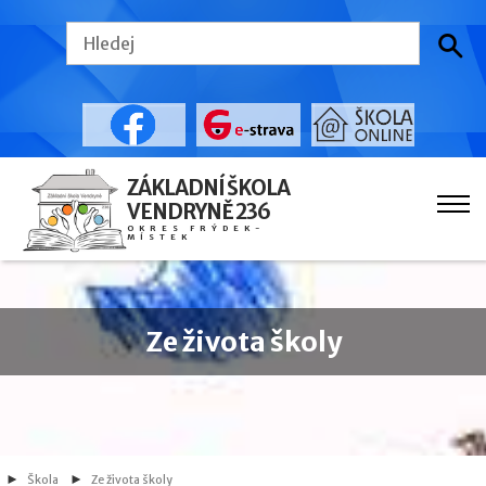
ZÁKLADNÍ ŠKOLA
VENDRYNĚ 236
OKRES FRÝDEK-
MÍSTEK
Ze života školy
Škola
Ze života školy