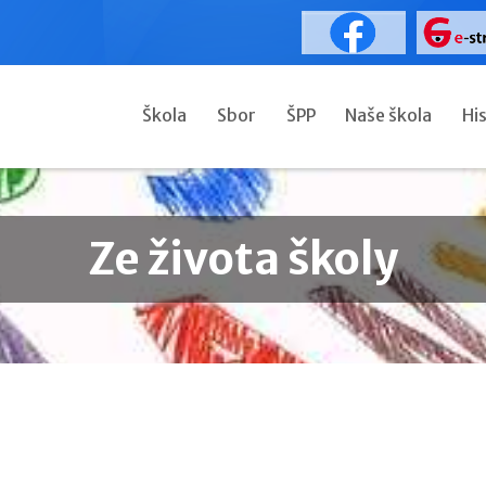
Škola
Sbor
ŠPP
Naše škola
Hi
Ze života školy