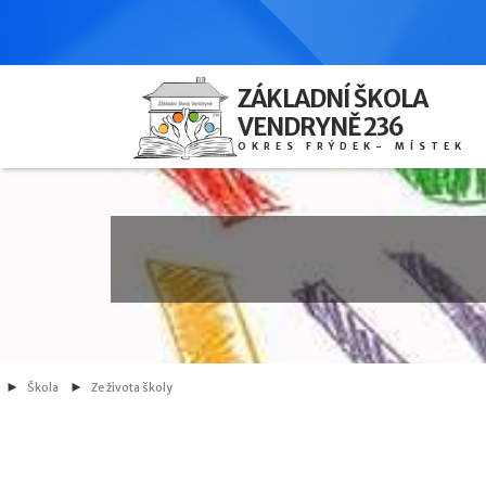
ZÁKLADNÍ ŠKOLA
VENDRYNĚ 236
OKRES FRÝDEK- MÍSTEK
Škola
Ze života školy
24. 5. 2024
Výtvarka venku