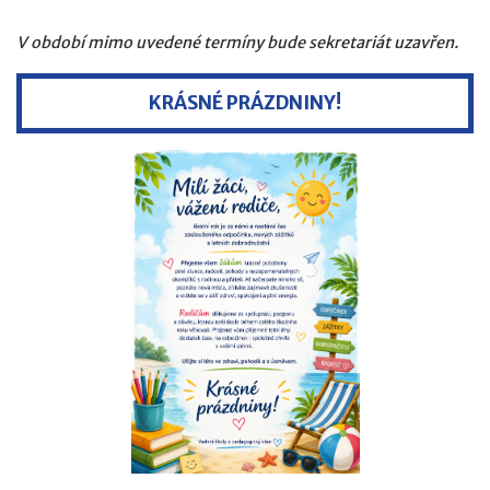
V období mimo uvedené termíny bude sekretariát uzavřen.
KRÁSNÉ PRÁZDNINY!