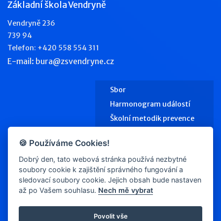
Základní škola Vendryně
Vendryně 236
739 94
Telefon: +420 558 554 311
E-mail: bura@zsvendryne.cz
Sbor
Harmonogram událostí
Školní metodik prevence
Výchovný poradce
🍪 Používáme Cookies!
Školní jídelna
Dobrý den, tato webová stránka používá nezbytné
Kontakty
soubory cookie k zajištění správného fungování a
sledovací soubory cookie. Jejich obsah bude nastaven
až po Vašem souhlasu.
Nech mě vybrat
© 2026
zsvendryne.cz/
Povolit vše