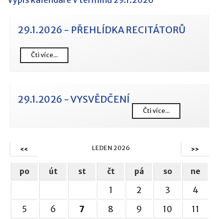
29.1.2026 - PŘEHLÍDKA RECITÁTORŮ
Čti více...
29.1.2026 - VYSVĚDČENÍ
Čti více...
LEDEN 2026
<<
>>
po
út
st
čt
pá
so
ne
1
2
3
4
5
6
7
8
9
10
11