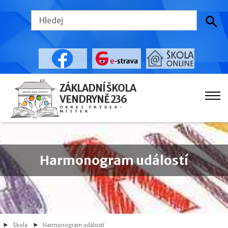
ZÁKLADNÍ ŠKOLA
VENDRYNĚ 236
OKRES FRÝDEK-
MÍSTEK
Harmonogram událostí
Škola
Harmonogram událostí