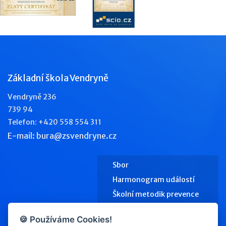
Základní škola Vendryně
Vendryně 236
739 94
Telefon: +420 558 554 311
E-mail: bura@zsvendryne.cz
Sbor
Harmonogram událostí
Školní metodik prevence
Výchovný poradce
🍪 Používáme Cookies!
Školní jídelna